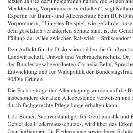
letzten Jahres dazu beigetragen haben, die Alleenlan
Mecklenburg-Vorpommern zu erhalten“, sagt Kathar
Expertin für Baum- und Alleenschutz beim BUND i
Vorpommern, "Jüngstes Beispiel, wie gefährdet unser
dem gesetzlich verankerten Schutz sind, ist die Gen
Fällung der Allee zwischen Ralswiek – Strüssendorf
Den Auftakt für die Diskussion bilden die Grußworte 
Landwirtschaft, Umwelt und Verbraucherschutz, Dr. 
der Bundestagsabgeordneten Cornelia Behn, Sprecher
Entwicklung und für Waldpolitik der Bundestagsfrak
90/Die Grünen.
Die Fachbeiträge der Alleentagung werden auf die 
insbesondere der alten Alleebestände verweisen und 
durch fachgerechte Pflege lange erhalten kann.
Udo Binner, Sachverständiger für Geofaunistik und 
Gebiet des Fledermausschutzes, wird über das Erke
Quartierbäumen für Fledermäuse sowie deren Schut