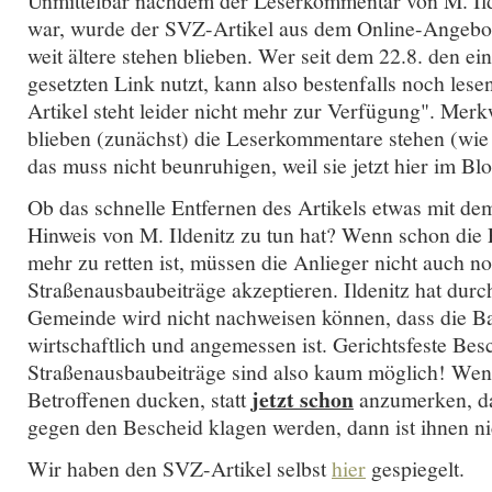
Unmittelbar nachdem der Leserkommentar von M. Ilde
war, wurde der SVZ-Artikel aus dem Online-Angebot
weit ältere stehen blieben. Wer seit dem 22.8. den e
gesetzten Link nutzt, kann also bestenfalls noch les
Artikel steht leider nicht mehr zur Verfügung". Mer
blieben (zunächst) die Leserkommentare stehen (wie 
das muss nicht beunruhigen, weil sie jetzt hier im Bl
Ob das schnelle Entfernen des Artikels etwas mit de
Hinweis von M. Ildenitz zu tun hat? Wenn schon die P
mehr zu retten ist, müssen die Anlieger nicht auch n
Straßenausbaubeiträge akzeptieren. Ildenitz hat durch
Gemeinde wird nicht nachweisen können, dass die
wirtschaftlich und angemessen ist. Gerichtsfeste Besc
Straßenausbaubeiträge sind also kaum möglich! Wenn
jetzt schon
Betroffenen ducken, statt
anzumerken, das
gegen den Bescheid klagen werden, dann ist ihnen ni
Wir haben den SVZ-Artikel selbst
hier
gespiegelt.