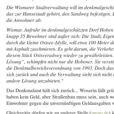
Die Wismarer Stadtverwaltung will im denkmalgesch
das zur Hansestadt gehört, den Sandweg befestigen.
die Anwohner ab.
Wismar. Aufruhr im denkmalgeschützten Dorf Hoben 
knapp 35 Bewohner sind außer sich: Die Stadt, Eig
durch die kleine Ostsee-Idylle, will etwa 100 Meter d
mit Asphalt zuschmieren. Es geht darum, die Verkehrs
diesem Stück Ostseeradweg wieder zu gewährleisten
Lösung“, schimpfen nicht nur die Hobener. Sie vers
die Denkmalbereichsverordnung von 1993. Doch das
sich zurück und auch die Verwaltung sieht sich nicht 
andere Lösung anzubieten."
Das Denkmalamt hält sich zurück... Woserin läßt g
haben kein Geld, aber Straßenbau muss sein, auch we
Einwohner gegen die unvernünftigen Geldausgaben 
Gleichzeitig dürfen wir an anderer Stelle (
mvpo.de
) 