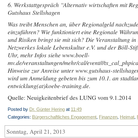
6. Werkstattgespräch “Alternativ wirtschaften mit Reg
Gutshaus Stellshagen
Was treibt Menschen an, über Regionalgeld nachzud
einzuführen? Wie funktioniert eine Regionale Währ
und Risiken bringt sie mit sich? Die Veranstaltung i
Netzwerkes lokale Lebenskultur e.V. und der Böll-Sti
Uhr, mehr Infos siehe www.boell-
mv.de/veranstaltungen/mehr/cal/event///tx_cal_phpic
Hinweise zur Anreise unter www.gutshaus-stellshagen
wird um Anmeldung gebeten bis zum 10.1. an stadtla
entwicklung(at)koebe-training.de.
Quelle: Neuigkeitenbrief des LUNG vom 9.1.2014
Posted by
Dr. Günter Hering
at
11:49
Categories:
Bürgerschaftliches Engagement
,
Finanzen
,
Heimat
,
Sonntag, April 21, 2013